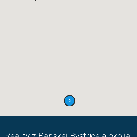
2
Reality z Banskej Bystrice a okolia!