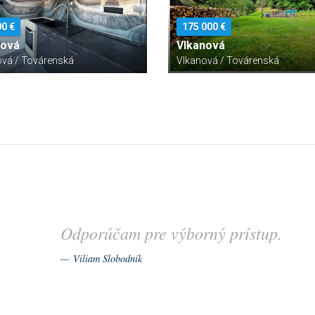
00 €
175 000 €
nová
Vlkanová
ová / Továrenská
Vlkanová / Továrenská
Odporúčam pre výborný prístup.
Viliam Slobodník