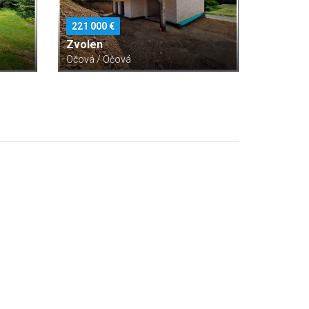
221 000 €
Zvolen
Očová / Očová