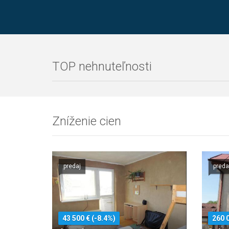
TOP nehnuteľnosti
Zníženie cien
predaj
preda
43 500 € (-8.4%)
260 0