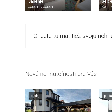
Jasenie
Selc
Jasenie / Jasenie
Selce 
Chcete tu mať tiež svoju nehn
Nové nehnuteľnosti pre Vás
predaj
preda