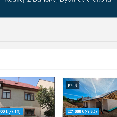
j
predaj
00 € (-7.1%)
221 000 € (-3.5%)