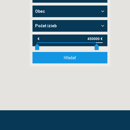
Obec
Počet izieb
€
450000 €
Hľadať