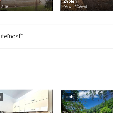
e
Zvolen
/ Selčianska
Očová / Očová
uteľnosť?
j
predaj