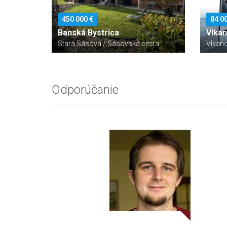
450 000 €
84 0
Banská Bystrica
Vlka
Stará Sásová / Sásovská cesta
Vlkan
Odporúčanie